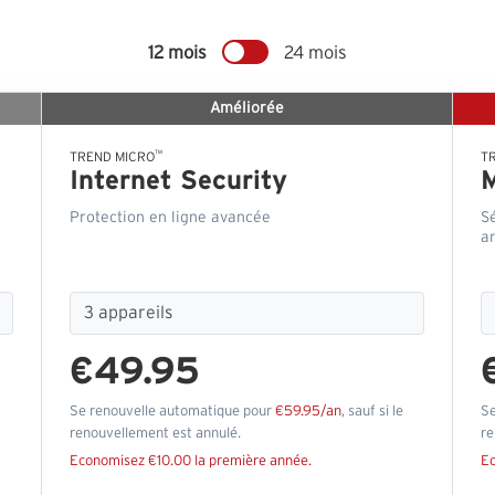
12 mois
24 mois
Améliorée
™
TREND MICRO
T
Internet Security
Protection en ligne avancée
S
an
€49.95
Se renouvelle automatique pour
€59.95/an
, sauf si le
Se
renouvellement est annulé.
re
Economisez €10.00 la première année.
Ec