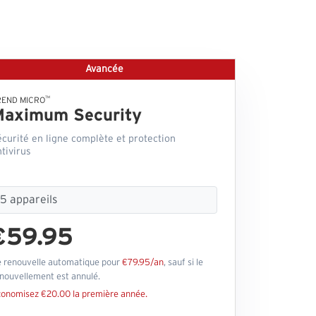
Avancée
™
REND MICRO
Maximum Security
écurité en ligne complète et protection
tivirus
€59.95
 renouvelle automatique pour
€79.95/an
, sauf si le
nouvellement est annulé.
onomisez €20.00 la première année.