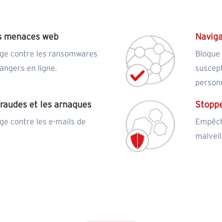
s menaces web
Naviga
ge contre les ransomwares
Bloque 
angers en ligne.
suscept
personn
fraudes et les arnaques
Stopp
ge contre les e-mails de
Empêche
malveil