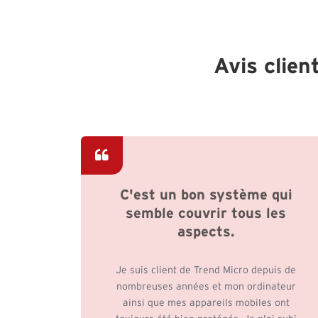
Avis clien
t
C'est un bon système qui
semble couvrir tous les
aspects.
années
0 Mo de
Ces
Je suis client de Trend Micro depuis de
 à
nombreuses années et mon ordinateur
ieurs
ainsi que mes appareils mobiles ont
ion de