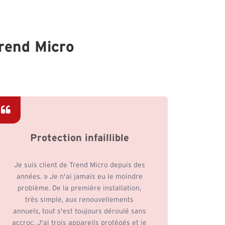
Trend Micro
Protection infaillible
Une
Je suis client de Trend Micro depuis des
années. » Je n'ai jamais eu le moindre
J'util
problème. De la première installation,
je
très simple, aux renouvellements
Tellem
annuels, tout s'est toujours déroulé sans
à i
accroc. J'ai trois appareils protégés et je
effic