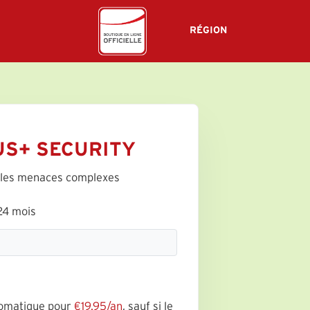
RÉGION
US+ SECURITY
 les menaces complexes
24 mois
tomatique pour
€19.95/an
, sauf si le